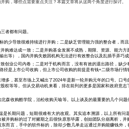
的并购，哪些点需要重点关注？本篇文章将从这两个角度进行探讨。
场三者都有问题。
标的少导致很难持续进行并购；
二是缺乏管理能力强的整合者，而且
被并购难达成一致；二是并购基金发展不成熟，期限、资源、能力方
输出等），国内并购失败因机构无法进行有效整合以及乱插手弄巧成
导致创业公司内卷
；
二是对于机构而言，没有有效的退出路径，缺少
路径是上市公司收购，但上市公司收购的前提是有钱+二级市场行情
增多，甚至市场上又喊出了2024
年是新一轮并购元年的口号。口号
控股权等等。但从交易动机来看，排在前列的更多是国家和政府意志
如北森收购酷学院，泊松收购天喻等。以上谈及的最重要的几个问题
端是长期问题，短期很难有大的改观。其实追本溯源，以上所有问
数被并购标的过了对赌期之后很快原形毕露，创始团队分崩离析，并
股东而言，手中的软件标的，除却少数几单走运通过并购能赚钱外，