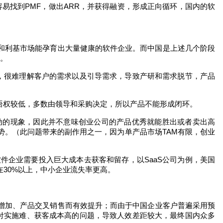
容易找到
PMF
，做出
ARR
，并获得融资，形成正向循环，国内的软
和利基市场能孕育出大量健康的软件企业。而中国是上述几个阶段
。
，很难理解客户的需求以及引导需求，导致产研和需求脱节，产品
语权较低，多数由领导和采购决定，所以产品不能形成闭环。
动的现象，因此并不意味创业公司的产品优秀就能胜出或者卖出高
劣势。（此问题带来的副作用之一，因为单产品市场
TAM
有限，创业
软件企业需要投入巨大成本去获客和留存，以
SaaS
公司为例，美国
在
30%
以上，中小企业流失率更高。
增加、产品交叉销售而有效提升；而由于中国企业客户普遍采用预
付实施难、获客成本高的问题，导致人效差距较大，最终国内众多