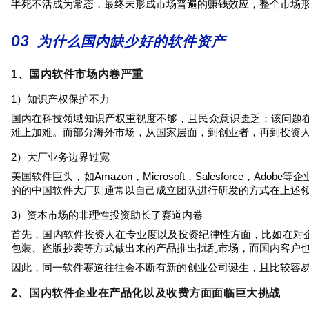
半死不活成为常态，最终未形成市场普遍的赚钱效应，整个市场
03
为什么国内缺少好的软件资产
1、国内软件市场内卷严重
1
）知识产权保护不力
国内在科技领域知识产权重视度不够
，
且民众意识匮乏；该问题
难上加难。而部分海外市场，从国家层面，到创业者，再到投资
2
）大厂业务边界过宽
美国软件巨头，如
Amazon
，
Microsoft
，
Salesforce
，
Adobe
等企
的的中国软件大厂则通常以自己成立团队进行研发的方式在上述
3
）资本市场的非理性投资助长了赛道内卷
首先，国内软件投资人在专业度以及投资纪律性方面，比如在对
包装、盗版抄袭等方式做出来的产品推出扰乱市场，而国内客户
因此，同一软件赛道往往会不断有新的创业公司诞生，且比较容
2、国内软件企业在产品化以及收费方面面临巨大挑战