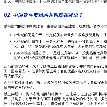
那么，中国软件市场为什么并购难做？未来该如何做好软件企业
02
中国软件市场的并购难在哪里？
以前国内的软件并购难做，主要是因为企业端、机构端、资本市
企业端的问题在于，一是优质的企业少且很难接受并购，且
机构端的问题在于，一是机构对于被投企业预期高，对于
人、钱、地；缺少成熟职业经理人体系，无有效的管理经验
资本市场的问题在于，一是过去几年
VC/PE
投资热度太高
是通过转让给其他基金或者大厂实现退出，而中国主要退出
从当前市场的变化来看，随着二级市场的转好，并购的声音确实在
工；国泰君安
976
亿吸并海通证券；名创优品
63
亿收购永辉超市
看依然不多。
而至于软件企业的并购，更多的是纾困式的被动出售，典型案例
值的并购依然很少。
以上问题中，资本市场端目前得到了一些改善，但企业端和机构
产。并购后，对于产业方而言未能形成持续有效的业务协同，多
热，很快就成为一地鸡毛，上市公司背负巨额商誉。而对于机构