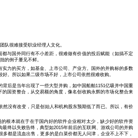
团队很难接受职业经理人文化。
面都与国外同行有不小差距，很难做有价值的投后赋能（如搞不定
拙的例子屡见不鲜。
有实力的买方，如基金、上市公司、产业方。国外的并购标的多数
较好。所以如果二级市场不好，上市公司依然很难收购。
的背后是当年出现了一些大型并购，如中国船舶
1151
亿吸并中国重
下的国资整合，从交易额的角度，像名创收购
永辉
的市场化整合来
依然没有改变，只是创始人和机构股东预期低了而已。所以，有价
题的根本就在于在于国内好的软件企业相对太少，缺少好的软件资
购最终以失败告终，典型如
2015
年前后的互联网、游戏公司的并购
很多都是流血出售，更多的是白菜价都无人问津，企业不上不下，