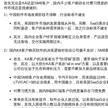
首先无论是
KA
还是
SMB
客户，国内不少客户都存在付费习惯差的
件环境还是很难做到。
1
）中国软件市场发展阶段不清晰，行业标准不健全
首先，美国软件市场的发展遵循从外包、买断、
SaaS
逐步
同时递进，客户的各种需求揉在一起，加之行业标准不健全
其次，国内企业客户经常很难清晰定义自身需求，产品选
无法落地，交付实施周期过长。
2
）国内
KA
客户购买软件的决策逻辑对创业公司极不友好；
SMB
首先，
KA
客户的决策者出于“怕背锅”原因，通常倾向于采
价。其次，以大部分
KA
客户喜欢“
all in one
”方案，以及看
公司往往迫于生存和增长压力，需要不断加大新品研发以及
中国
SMB
客户生命周期短，平均不到
3
年，而美国超过
8
年
LTV/CAC>3
的企业很多，而中国极少，目前美国
SaaS
企业
付费习惯方面，国内
B
端和
C
端客户仍然普遍存在习惯免费
客单价无法有效提升，软件企业人效过低。以美国
SaaS
企
算制，其投入跟使用人数以及功能模块多少没有很强的对