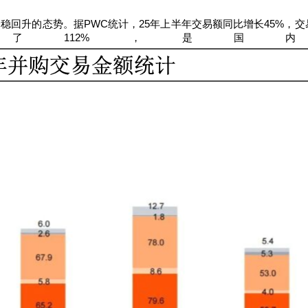
企稳回升的态势。据
PWC
统计，
25
年上半年交易额同比增长
45%
，交
长了
112%
，是国内