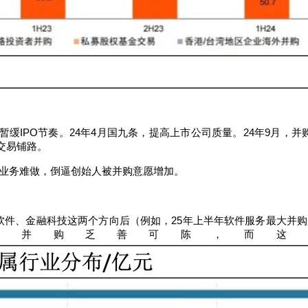
暂缓
IPO
节奏。
24
年
4
月
国九条
，提高上市公司质量。
24
年
9
月，并
交易铺路。
业务难做，倒逼创始人被并购意愿增加。
软件、金融科技这两个方向后（例如，
25
年上半年软件服务最大并购
的并购乏善可陈，而这