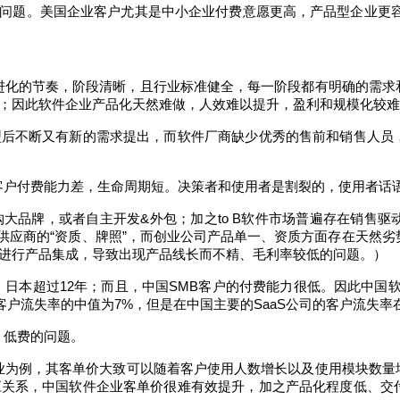
问题。美国企业客户尤其是中小企业付费意愿更高，产品型企业更
进化的节奏，阶段清晰，且行业标准健全，每一阶段都有明确的需求
；因此软件企业产品化天然难做，人效难以提升，盈利和规模化较难
型后不断又有新的需求提出，而软件厂商缺少优秀的售前和销售人员
客户付费能力差，生命周期短。决策者和使用者是割裂的，使用者话
购大品牌，或者自主开发
&
外包；加之
to B
软件市场普遍存在销售驱
重供应商的“资质、牌照”，而创业公司产品单一、资质方面存在天然
进行产品集成，导致出现产品线长而不精、毛利率较低的问题。）
，日本超过
12
年；而且，中国
SMB
客户的付费能力很低。因此中国
客户流失率的中值为
7%
，但是在中国主要的
SaaS
公司的客户流失率
、低费的问题。
业为例，其客单价大致可以随着客户使用人数增长以及使用模块数量
应关系，中国软件企业客单价很难有效提升，加之产品化程度低、交