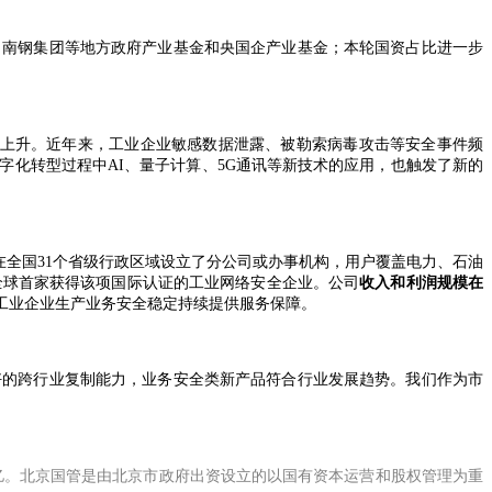
、南钢集团等地方政府产业基金和央国企产业基金；本轮国资占比进一步
持续上升。近年来，工业企业敏感数据泄露、被勒索病毒攻击等安全事件频
化转型过程中AI、量子计算、5G通讯等新技术的应用，也触发了新的
在全国31个省级行政区域设立了分公司或办事机构，用户覆盖电力、石油
为全球首家获得该项国际认证的工业网络安全企业。公司
收入和利润规模在
工业企业生产业务安全稳定持续提供服务保障。
好的跨行业复制能力，业务安全类新产品符合行业发展趋势。我们作为市
0亿。北京国管是由北京市政府出资设立的以国有资本运营和股权管理为重