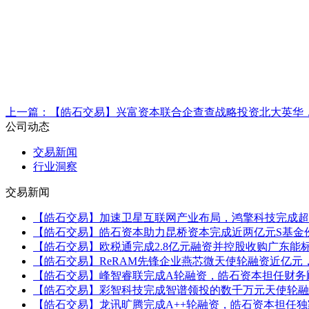
上一篇：
【皓石交易】兴富资本联合企查查战略投资北大英华
公司动态
交易新闻
行业洞察
交易新闻
【皓石交易】加速卫星互联网产业布局，鸿擎科技完成超13
【皓石交易】皓石资本助力昆桥资本完成近两亿元S基金
【皓石交易】欧税通完成2.8亿元融资并控股收购广东能
【皓石交易】ReRAM先锋企业燕芯微天使轮融资近亿
【皓石交易】峰智睿联完成A轮融资，皓石资本担任财务
【皓石交易】彩智科技完成智谱领投的数千万元天使轮融
【皓石交易】龙讯旷腾完成A++轮融资，皓石资本担任