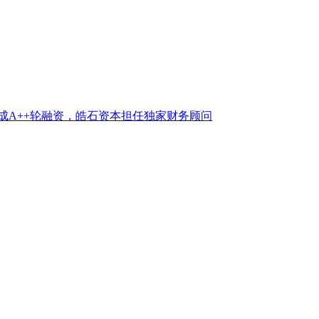
成A++轮融资，皓石资本担任独家财务顾问