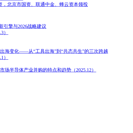
资，北京市国资、联通中金、蜂云资本领投
引擎与2026战略建议
3）
海变化——从“工具出海”到“共态共生”的三次跨越
1）
场半导体产业并购的特点和趋势（2025.12）