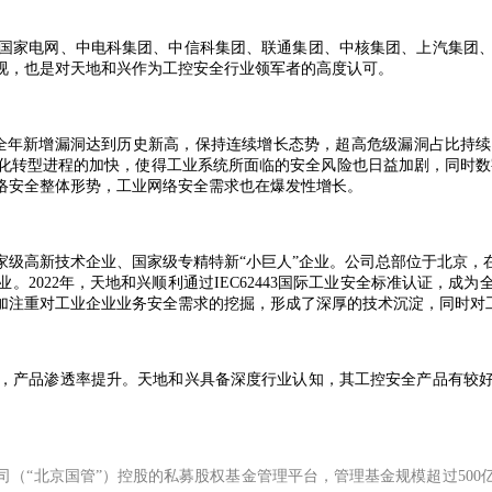
国家电网、中电科集团、中信科集团、联通集团、中核集团、上汽集团
视，也是对天地和兴作为工控安全行业领军者的高度认可。
3年全年新增漏洞达到历史新高，保持连续增长态势，超高危级漏洞占比
化转型进程的加快，使得工业系统所面临的安全风险也日益加剧，同时数字
络安全整体形势，工业网络安全需求也在爆发性增长。
国家级高新技术企业、国家级专精特新“小巨人”企业。公司总部位于北京，
2022年，天地和兴顺利通过IEC62443国际工业安全标准认证，成
加注重对工业企业业务安全需求的挖掘，形成了深厚的技术沉淀，同时对
，产品渗透率提升。天地和兴具备深度行业认知，其工控安全产品有较
。
（“北京国管”）控股的私募股权基金管理平台，管理基金规模超过50