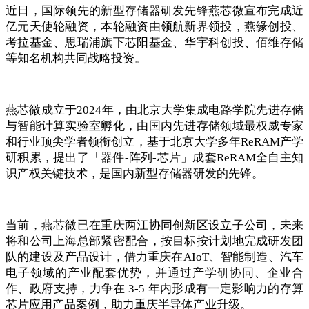
近日，国际领先的新型存储器研发先锋
燕芯微宣布完成近
亿元天使
轮融资，
本轮融资由
领航新界
领投
，燕缘创投、
考拉基金、
思瑞浦旗下芯阳基金
、华宇科创投、佰维存储
等知名机构共同战略投资
。
燕芯微成立于
2
024
年，由北京大学集成电路学院先进存储
与智能计算实验室
孵化
，由国内先进存储领域最权威专家
和行业顶尖学者领衔创立，基于北京大学多年
Re
RAM
产学
研积累，提出了「器件
-阵列-芯片」成套ReRAM全自主知
识产权关键技术，是国内新型存储器研发的先锋。
当前，燕芯微已在重庆两江协同创新区设立子公司，未来
将和公司上海总部紧密配合，按目标按计划地完成研发团
队的建设及产品设计，借力重庆在
AIoT、智能制造、汽车
电子领域的产业配套优势，并通过产学研协同、企业合
作、政府支持，力争在 3-5 年内形成有一定影响力的存算
芯片应用产品案例，助力重庆半导体产业升级。