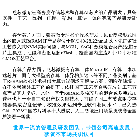
燕芯微专注高密度存储芯片和存算AI芯片的产品研发，具备
器件、工艺、阵列、电路、架构、算法一体的完善产品研发能
力。
存储芯片方面，燕芯微专注核心技术研发，以IP授权形式推
出的嵌入式ReRAM IP产品定位于解决40/28/22nm及以下先进逻辑
工艺嵌入式NVM实际问题，与MCU、SoC和数模混合类产品进行
片上集成，性能和密度远超eFlash，覆盖国内主流8寸/12寸标准
CMOS工艺平台。
存算产品方面，燕芯微拥有存算一体Macro IP、存算一体加
速芯片、面向大模型的存算一体异构加速卡等不同产品类别，基
于ReRAM核心技术提供大算力端侧场景解决方案，消除存储墙，
在不依赖海外工艺的前提下，依托国产工艺平台实现先进工艺节
点产品算力指标。此外，基于ReRAM多核芯片的混合域多项式加
速器也基于全自主知识产权关键技术，打破了同工艺节点阻变存
储器集成密度记录，校准效果达到专业软件相同水平，已入选
Chip 2023中国芯片科学十大进展、人工智能应用场景挑战赛全国
总决赛一等奖。
世界一流的管理及研发团队，带领公司高速发展，
获资本市场共识认可