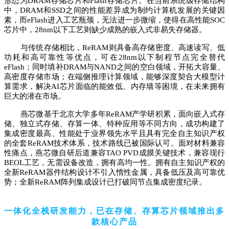
形态为
DRAM
存储芯片和Flash存储芯片。在当前系统级存储结构
中，DRAM和SSD之间的性能差异成为制约计算机发展的关键因
素，而eFlash进入工艺瓶颈，无法进一步微缩，使得在高性能
SOC
芯片
中，28nm以下工艺则缺少成熟的嵌入式非易失存储器。
与传统存储相比，ReRAM则具备高存储密度、高速读写、低
功耗和高可靠性等优点，可在28nm以下制程节点完全替代
eFlash；同时填补DRAM与NAND之间的空白领域，开拓大容量、
高密度存储市场；在端侧推理计算领域，能够深度契合大模型计
算需求，解决AI芯片面临的能效低、内存墙等困境，在未来拥有
巨大的潜在市场。
燕芯微基于北京大学多年ReRAM产学研积累，面向嵌入式存
储、独立式存储、存算一体、特种应用等不同方向，成功构建了
集成密度最高、性能处于业界领先水平且具有完全自主知识产权
的全套ReRAM技术体系，技术路线已被国际认可。面对材料兼容
性痛点，燕芯微自研后道兼容TAO PVD成膜关键技术，兼容现行
BEOL工艺，无需设备改造，拥有高均一性。拥有自主知识产权的
全新ReRAM器件结构设计不引入惰性金属，具备低压及高可靠优
势；全新ReRAM阵列集成设计已打破同节点集成密度纪录。
一体化全栈研发能力，已在存储、存算芯片领域推出多
款核心产品