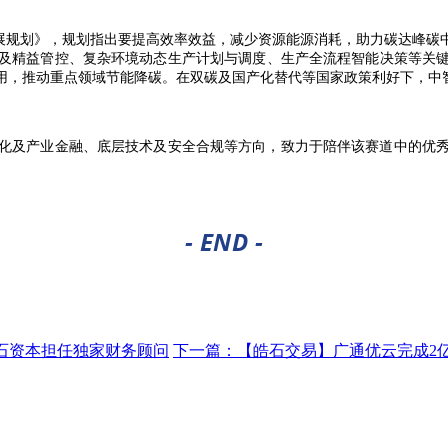
造发展规划》，规划指出要提高效率效益，减少资源能源消耗，助力碳达峰
及精益管控、复杂环境动态生产计划与调度、生产全流程智能决策等关键核
用，推动重点领域节能降碳。在双碳及国产化替代等国家政策利好下，中
化及产业金融、底层技术及安全合规等方向，致力于陪伴该赛道中的优
- END -
石资本担任独家财务顾问
下一篇：
【皓石交易】广通优云完成2