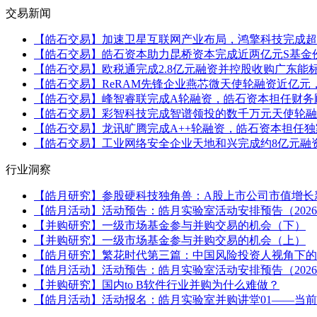
交易新闻
【皓石交易】加速卫星互联网产业布局，鸿擎科技完成超13
【皓石交易】皓石资本助力昆桥资本完成近两亿元S基金
【皓石交易】欧税通完成2.8亿元融资并控股收购广东能
【皓石交易】ReRAM先锋企业燕芯微天使轮融资近亿
【皓石交易】峰智睿联完成A轮融资，皓石资本担任财务
【皓石交易】彩智科技完成智谱领投的数千万元天使轮融
【皓石交易】龙讯旷腾完成A++轮融资，皓石资本担任
【皓石交易】工业网络安全企业天地和兴完成约8亿元融
行业洞察
【皓月研究】参股硬科技独角兽：A股上市公司市值增长新
【皓月活动】活动预告：皓月实验室活动安排预告（2026.
【并购研究】一级市场基金参与并购交易的机会（下）
【并购研究】一级市场基金参与并购交易的机会（上）
【皓月研究】繁花时代第三篇：中国风险投资人视角下的出
【皓月活动】活动预告：皓月实验室活动安排预告（2026.
【并购研究】国内to B软件行业并购为什么难做？
【皓月活动】活动报名：皓月实验室并购讲堂01——当前市