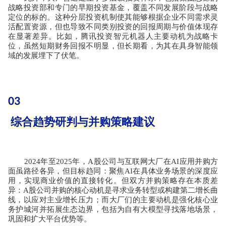
战略投资部和专门的早期投资基金，覆盖不同发展阶段与战略
定位的标的。这种分层投资机制使其能够根据企业不同需求灵
活配置资源，但也导致不同类别投资的回报周期与价值体现存
在显著差异。比如，腾讯投资智元机器人主要动机为战略卡
位，虽然短期财务回报不明显，但长期看，为其在具身智能领
域的发展埋下了伏笔。
03
综合趋势研判与并购策略建议
2024
年至
2025
年，
A
股公司与互联网大厂在
AI
应用并购方
面虽路径各异，但目标趋同：聚焦
AI
在具体业务场景的深度应
用，实现商业价值的直接转化。但双方并购策略存在本质差
异：
A
股公司并购的核心动机是寻求业务转型或构建第二增长曲
线，以应对主业增长压力；而大厂们的主要动机是强化核心业
务护城河并拓展生态边界，包括为自有大模型寻找落地场景，
巩固和扩大平台优势等。