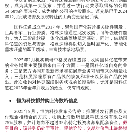
本次交易完成后，格林深瞳直接持有标的公司
23.42%
的股
权，成为其第一大股东，并通过一致行动关系取得标的公司
54.68%
的表决权，成为标的公司的控股股东。该交易已于
2024
年
12
月完成增资及股权转让的工商变更登记手续。
国科亿道成立于
2017
年，聚焦国产化芯片相关硬件研发，
且具备军工行业资质。格林深瞳通过此次收购，可补强硬件能
力，为人工智能软硬一体化战略落地奠定基础。同时，借助国
科亿道的资质与资源，格灵深瞳得以切入当时国产化、智能化
需求旺盛的军工领域，丰富技术落地场景。
2025
年
2
月机构调研中格灵深瞳透露，收购国科亿道带来
的业务增量主要预期来自三个方面：一是国科亿道自身的业
务；二是双方协同开发新市场和拓展新业务可能带来的增量收
入；三是格灵深瞳原有产品线的恢复和增长以及新产品的推
出。此次收购对格灵深瞳财务状况的长期影响，尤其是国科亿
道在
2025
年全年并表后的效应，仍有待观察。
恒为科技拟并购上海数珩信息
2025
年
9
月，恒为科技发布公告称：拟通过发行股份及支
付现金相结合的方式，收购上海数珩信息科技股份有限公司
75%
股权，并计划向不超过
35
名特定投资者募集配套资金。
截
至目前，该并购仍处于审计、评估阶段，交易对价尚未最终锁