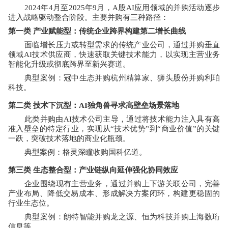
2024
年
4
月至
2025
年
9
月，
A
股
AI
应用领域的并购活动逐步
进入战略驱动整合阶段。主要并购有三种路径：
第一类 产业赋能型：传统企业跨界构建第二增长曲线
面临增长压力或转型需求的传统产业公司，通过并购垂直
领域
AI
技术供应商，快速获取关键技术能力，以实现主营业务
智能化升级或彻底跨界至新兴赛道。
典型案例：冠中生态并购杭州精算家、狮头股份并购利珀
科技。
第二类 技术下沉型：
AI
独角兽寻求高壁垒场景落地
此类并购由
AI
技术公司主导，通过将技术能力注入具有高
准入壁垒的特定行业，实现从“技术优势”到“商业价值”的关键
一跃，突破技术落地的商业化瓶颈。
典型案例：格灵深瞳收购国科亿道。
第三类 生态整合型：产业链纵向延伸强化协同效应
企业围绕现有主营业务，通过并购上下游关联公司，完善
产业布局、降低交易成本、形成解决方案闭环，构建更稳固的
行业生态位。
典型案例：朗特智能并购龙之源、恒为科技并购上海数珩
信息等。