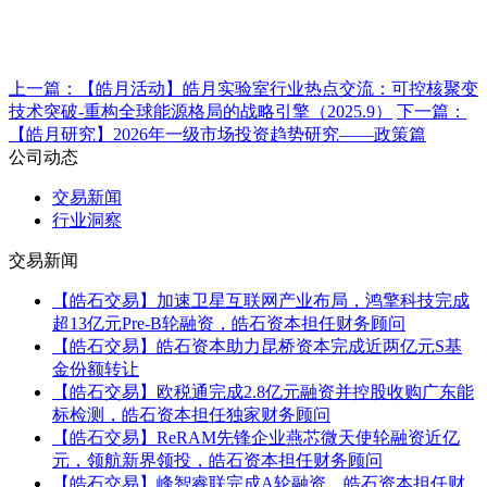
上一篇：
【皓月活动】皓月实验室行业热点交流：可控核聚变
技术突破-重构全球能源格局的战略引擎（2025.9）
下一篇：
【皓月研究】2026年一级市场投资趋势研究——政策篇
公司动态
交易新闻
行业洞察
交易新闻
【皓石交易】加速卫星互联网产业布局，鸿擎科技完成
超13亿元Pre-B轮融资，皓石资本担任财务顾问
【皓石交易】皓石资本助力昆桥资本完成近两亿元S基
金份额转让
【皓石交易】欧税通完成2.8亿元融资并控股收购广东能
标检测，皓石资本担任独家财务顾问
【皓石交易】ReRAM先锋企业燕芯微天使轮融资近亿
元，领航新界领投，皓石资本担任财务顾问
【皓石交易】峰智睿联完成A轮融资，皓石资本担任财