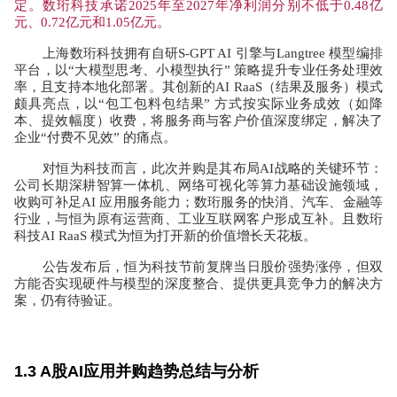
定。数珩科技承诺
2025
年至
2027
年净利润分别不低于
0.48
亿
元、
0.72
亿元和
1.05
亿元。
上海数珩科技拥有自研
S-GPT AI
引擎与
Langtree
模型编排
平台，以
“
大模型思考、小模型执行
”
策略提升专业任务处理效
率，且支持本地化部署。其创新的
AI RaaS
（结果及服务）模式
颇具亮点，以
“
包工包料包结果
”
方式按实际业务成效（如降
本、提效幅度）收费，将服务商与客户价值深度绑定，解决了
企业
“
付费不见效
”
的痛点。
对恒为科技而言，此次并购是其布局
AI
战略的关键环节：
公司长期深耕智算一体机、网络可视化等算力基础设施领域，
收购可补足
AI
应用服务能力；数珩服务的快消、汽车、金融等
行业，与恒为原有运营商、工业互联网客户形成互补。且数珩
科技
AI RaaS
模式为恒为打开新的价值增长天花板。
公告发布后，恒为科技节前复牌当日股价强势涨停，但双
方能否实现硬件与模型的深度整合、提供更具竞争力的解决方
案，仍有待验证。
1.3 A股AI应用并购趋势总结与分析