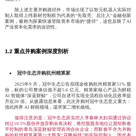
除上述主要并购路径外，市场出现了以智元机器人实际控
制人取得上纬新材控制权为代表的“先取壳、后注入”金融创新
案例，被称为探索快速登陆资本市场的“捷径”，这也反映了
AI
产业资本化需求的迫切性。
1.2
重点并购案例深度剖析
冠中生态并购杭州精算家
2025
年
9
月，冠中生态公告拟现金收购杭州精算家
51%
股
份，标的公司整体估值不超
5.6
亿元。精算家核心产品为财税
AI
智能体
“
深蓝财鲸
”
，公司自述可实现全流程自动化且效率提
升近
20
倍。从披露信息来看，此次并购对冠中生态意义重大：
借此跨界
AI
财税领域，谋求第二增长曲线。
值得注意的是：冠中生态原实控人李春林夫妇拟通过协议
转让
10.5%
股份并放弃剩余表决权，将控股股东地位让渡给靳春
平控制的青岛深蓝财鲸管理咨询合伙企业；而靳春平亦为并购
标的杭州精算家第一大股东
“
花舞科技
”
的实际控制人，因此本