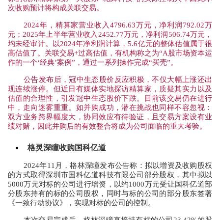
次收购预计将构成关联交易。
2024
年，精算家营业收入
4796.63
万元，净利润
792.02
万
元；
2025
年上半年营业收入
2452.77
万元，净利润
506.74
万元，
均未经审计。以
2024
年净利润计算，
5.6
亿元的整体估值属于很
高估值了。关联交易
+
过高估值，有机构称之为“
A
股市场资本运
作的一个‘经典’案例”，通过一系列操作完成“买壳”。
公告发布后，冠中生态股价反应积极，不仅大幅上涨还出
现连续涨停。但近日有媒体实地探访精算家，质疑其实力以及
估值的合理性，引发冠中生态股价下跌。目前该交易仍在进行
中，走向迷雾重重。如并购成功，潜在挑战也同样不容忽视：
双方业务跨界幅度大，协同效应有待验证，且交易方案设有业
绩对赌，因此并购后的有效整合将成为公司面临的重大考验。
格灵深瞳收购国科亿道
2024
年
11
月，格林深瞳发布公告称：拟以增资及收购股权
的方式取得深圳市国科亿道科技有限公司部分股权，其中拟以
5000
万元对标的公司进行增资，以约
1000
万元受让国科亿道部
分股东持有的标的公司股权，同时与标的公司的部分股东签署
《一致行动协议》，实现对标的公司的控制。