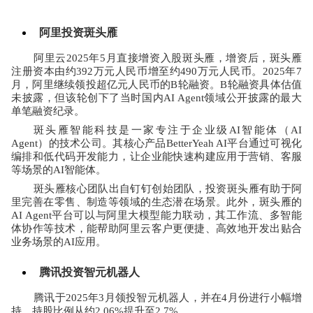
阿里投资斑头雁
阿里云
2025
年
5
月直接增资入股斑头雁，增资后，斑头雁
注册资本由约
392
万元人民币增至约
490
万元人民币。
2025
年
7
月，阿里继续领投超亿元人民币的
B
轮融资。
B
轮融资具体估值
未披露，但该轮创下了当时国内
AI Agent
领域公开披露的最大
单笔融资纪录。
斑头雁智能科技是一家专注于企业级
AI
智能体（
AI 
Agent
）的技术公司。其核心产品
BetterYeah AI
平台通过可视化
编排和低代码开发能力，让企业能快速构建应用于营销、客服
等场景的
AI
智能体。
斑头雁核心团队出自钉钉创始团队，投资斑头雁有助于阿
里完善在零售、制造等领域的生态潜在场景。此外，斑头雁的
AI Agent
平台可以与阿里大模型能力联动，其工作流、多智能
体协作等技术，能帮助阿里云客户更便捷、高效地开发出贴合
业务场景的
AI
应用。
腾讯投资智元机器人
腾讯于
2025
年
3
月领投智元机器人，并在
4
月份进行小幅增
持，持股比例从约
2.06%
提升至
2.7%
。