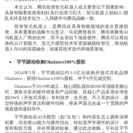
本文认为，腾讯投资智元机器人或主要受以下因素影响：
具身智能赛道政策利好及行业潜力巨大；智元机器人创始人
/
团
队光环及技术实力；入局硬件与腾讯战略一致。
投资智元机器人，是腾讯在具身智能领域的首次直接投
资，具有重要的战略卡位意义。马化腾曾表示，腾讯将聚焦
AI
与机器人厂商的合作，而不会亲自下场造硬件。腾讯可以将自
身的云计算能力、混元大模型技术等资源赋能给智元，推动机
器人与
AI
的深度融合，加速其技术迭代和场景落地。
字节跳动收购
Oladance100%
股权
2024
年
5
月，字节跳动以约
3-5
亿元收购开放式耳机品牌
Oladance
，获得
Oladance100%
股权，并于
9
月完成交割。
Oladance
于
2019
年成立，核心团队源自
BOSE
等顶级音频公
司，拥有丰富的硬件研发和产品经验。其核心产品采用全球首
创
OWS
（开放式耳机）专利技术，全开放、不入耳的设计，通
过特殊的声学算法和硬件结构，将多声源点合成一个宽阔的声
场直接传递到耳中。
字节跳动在
AI
大模型（如
"
豆包
"
）和内容生态上拥有深厚
积累，但在将
AI
能力与硬件结合，特别是声学硬件的设计、研
发和制造方面，存在明显的短板。通过此次收购，可补足字节