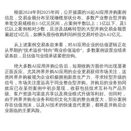
根据
2024
年到
2025
年间，公开披露的
16
起
AI
应用并购案例
信息，交易金额分布呈现橄榄形状分布。多数产业整合型并购
单笔交易规模在
1-5
亿元区间，占案例半数以上；
1
亿以下、及
5
亿以上案例相对少数，且涉及战略转型的大型并购交易金额普
遍超过
5
亿元，如狮头股份收购利珀科技交易对价达
6.62
亿元。
从上述案例交易条款来看，对
AI
应用企业的估值逻辑正在
从早期的
"
技术溢价
"
转向
"
商业价值溢价
"
。多数案例设置业绩承
诺条款，且估值与业绩承诺紧密挂钩。
绝大多数
AI
应用并购公告后，短期收购方股价均出现显著
正面反应。尤其跨界并购
AI
应用的企业更易获得市场关注，这
类跨界并购被视为企业积极拥抱新质生产力、寻求转型升级的
信号，市场关注度远高于同业整合型并购。并购后的业务协同
效应已在某些案例中初步显现，收获包括技术互补与产品升
级、客户资源与渠道共享以及商业模式升级等利好。但同时，
由于跨界并购在业务和组织文化方面的整合难度大，部分案例
存在估值泡沫，以及
AI
技术的快速迭代更新，都将是并购后企
业面临的主要风险。