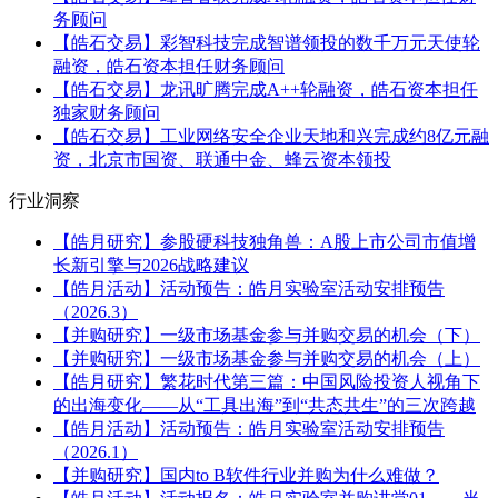
务顾问
【皓石交易】彩智科技完成智谱领投的数千万元天使轮
融资，皓石资本担任财务顾问
【皓石交易】龙讯旷腾完成A++轮融资，皓石资本担任
独家财务顾问
【皓石交易】工业网络安全企业天地和兴完成约8亿元融
资，北京市国资、联通中金、蜂云资本领投
行业洞察
【皓月研究】参股硬科技独角兽：A股上市公司市值增
长新引擎与2026战略建议
【皓月活动】活动预告：皓月实验室活动安排预告
（2026.3）
【并购研究】一级市场基金参与并购交易的机会（下）
【并购研究】一级市场基金参与并购交易的机会（上）
【皓月研究】繁花时代第三篇：中国风险投资人视角下
的出海变化——从“工具出海”到“共态共生”的三次跨越
【皓月活动】活动预告：皓月实验室活动安排预告
（2026.1）
【并购研究】国内to B软件行业并购为什么难做？