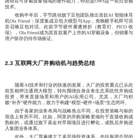
跳动在可穿戴设备领域的硬件能力，特别是
OWS
这一前沿音频
技术。
收购半年后，字节跳动旗下豆包团队推出首款
AI 
智能体耳
机
Ola Friend
：深度集成豆包大模型与
App
，免唤醒手机即可语
音召唤豆包对话。此前字节硬件屡遭挫折（教育灯、
PICO 
收
缩），
Ola Friend
成为其首款量产上市的
AI
穿戴设备，但销量与
用户留存仍待市场验证。
2.3 互联网大厂并购动机与趋势总结
随着
AI
技术和行业的快速的发展，大厂的投资重点已从此
前竞相押注通用大模型，转向围绕自身业务生态系统性并购或
投资，带来直接场景和用户的
AI
应用公司。尤其，大厂均积
极“补齐”硬件能力，致力于构建
“
模型
+
硬件
+
场景
”
生态闭环。
由于各家的业务布局与战略焦点不同，在投资策略与标的
筛选上有所不同。比如，阿里的并购策略更倾向于直接收购成
熟标的，或通过旗下基金对早期项目进行孵化，成熟后并购进
入集团业务体系。
此外，大厂普遍建立了多层级投资体系，包括集团总部的